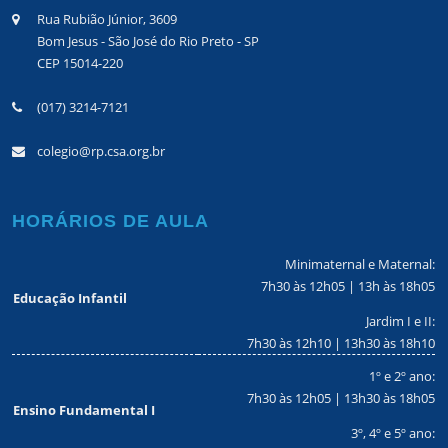
Rua Rubião Júnior, 3609
Bom Jesus - São José do Rio Preto - SP
CEP 15014-220
(017) 3214-7121
colegio@rp.csa.org.br
HORÁRIOS DE AULA
Minimaternal e Maternal:
7h30 às 12h05 | 13h às 18h05
Educação Infantil
Jardim I e II:
7h30 às 12h10 | 13h30 às 18h10
1º e 2º ano:
7h30 às 12h05 | 13h30 às 18h05
Ensino Fundamental I
3º, 4º e 5º ano: