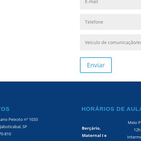
TOS
HORÁRIOS DE AUL
iano Peixoto nº 1033
Meio P
 Jaboticabal, SP
Berçário,
12h
70-810
Maternal I e
Interme