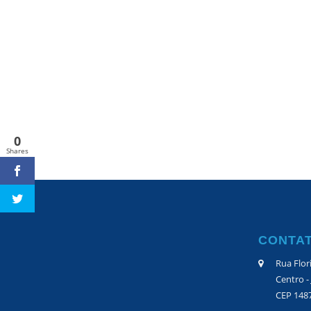
0
Shares
CONTA
Rua Flor
Centro -
CEP 148