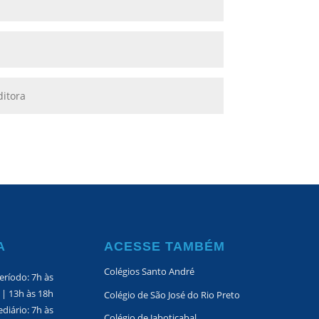
A
ACESSE TAMBÉM
Colégios Santo André
eríodo: 7h às
 | 13h às 18h
Colégio de São José do Rio Preto
diário: 7h às
Colégio de Jaboticabal