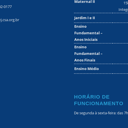
Maternal II
15
02-0177
Integ
Jardim I e II
j.csa.org.br
Ensino
Fundamental –
Anos Iniciais
Ensino
Fundamental –
Anos Finais
Ensino Médio
HORÁRIO DE
FUNCIONAMENTO
De segunda à sexta-feira: das 7