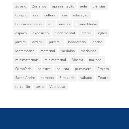
2o ano
2os anos
apresentação
aula
ciências
Colégio
csa
cultural
dia
educação
Educação Infantil
ef I
ensino
Ensino Médio
espaço
exposição
fundamental
infantil
inglês
jardim
jardim I
jardim II
laboratório
lanche
Matemática
maternal
medalha
medalhas
minimaternais
minimaternal
Mostra
nacional
Olimpíada
palestra
paulista
primavera
Projeto
Santo Andre
semana
Simulado
sábado
Teatro
terceirão
terra
Vestibular