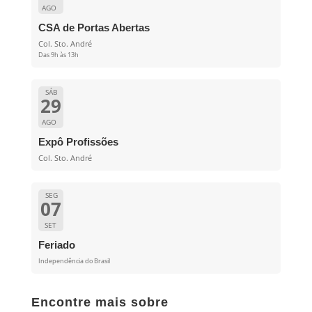
AGO
CSA de Portas Abertas
Col. Sto. André
Das 9h às 13h
SÁB
29
AGO
Expô Profissões
Col. Sto. André
SEG
07
SET
Feriado
Independência do Brasil
Encontre mais sobre