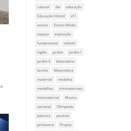
cultural
dia
educação
Educação Infantil
ef I
ensino
Ensino Médio
espaço
exposição
fundamental
infantil
inglês
jardim
jardim I
jardim II
laboratório
lanche
Matemática
maternal
medalha
 a
medalhas
minimaternais
minimaternal
Mostra
nacional
Olimpíada
palestra
paulista
primavera
Projeto