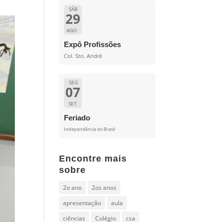
SÁB
29
AGO
Expô Profissões
Col. Sto. André
SEG
07
SET
Feriado
Independência do Brasil
Encontre mais
sobre
2o ano
2os anos
apresentação
aula
ciências
Colégio
csa