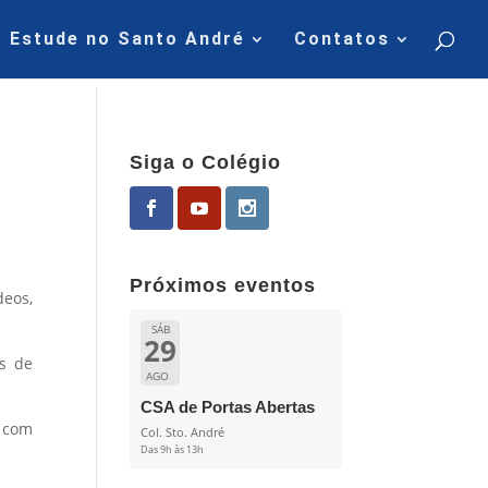
Estude no Santo André
Contatos
Siga o Colégio
Próximos eventos
deos,
SÁB
29
os de
AGO
CSA de Portas Abertas
e com
Col. Sto. André
Das 9h às 13h