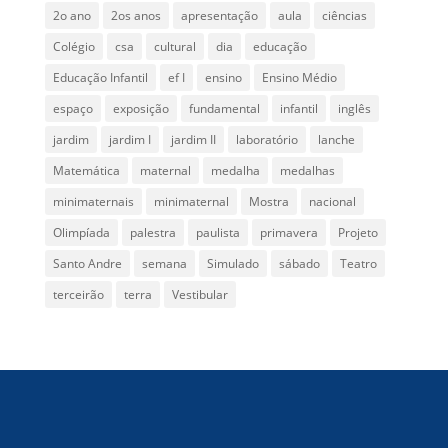
2o ano
2os anos
apresentação
aula
ciências
Colégio
csa
cultural
dia
educação
Educação Infantil
ef I
ensino
Ensino Médio
espaço
exposição
fundamental
infantil
inglês
jardim
jardim I
jardim II
laboratório
lanche
Matemática
maternal
medalha
medalhas
minimaternais
minimaternal
Mostra
nacional
Olimpíada
palestra
paulista
primavera
Projeto
Santo Andre
semana
Simulado
sábado
Teatro
terceirão
terra
Vestibular