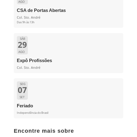
AGO
CSA de Portas Abertas
Col. Sto. André
Das 9h às 13h
SÁB
29
AGO
Expô Profissões
Col. Sto. André
SEG
07
SET
Feriado
Independência do Brasil
Encontre mais sobre