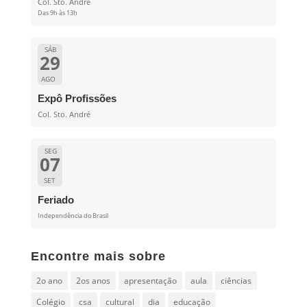
Col. Sto. André
Das 9h às 13h
SÁB
29
AGO
Expô Profissões
Col. Sto. André
SEG
07
SET
Feriado
Independência do Brasil
Encontre mais sobre
2o ano
2os anos
apresentação
aula
ciências
Colégio
csa
cultural
dia
educação