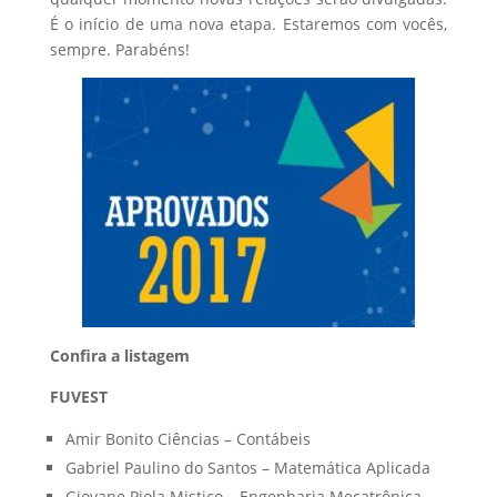
É o início de uma nova etapa. Estaremos com vocês,
sempre. Parabéns!
Confira a listagem
FUVEST
Amir Bonito Ciências – Contábeis
Gabriel Paulino do Santos – Matemática Aplicada
Giovane Piola Mistico – Engenharia Mecatrônica