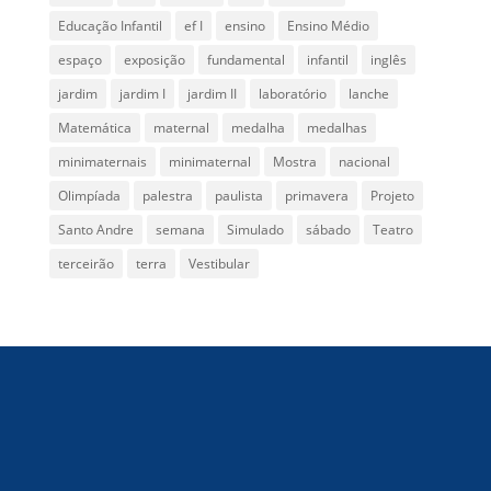
Educação Infantil
ef I
ensino
Ensino Médio
espaço
exposição
fundamental
infantil
inglês
jardim
jardim I
jardim II
laboratório
lanche
Matemática
maternal
medalha
medalhas
minimaternais
minimaternal
Mostra
nacional
Olimpíada
palestra
paulista
primavera
Projeto
Santo Andre
semana
Simulado
sábado
Teatro
terceirão
terra
Vestibular