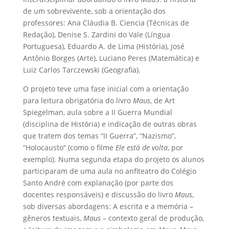
de um sobrevivente, sob a orientação dos
professores: Ana Cláudia B. Ciencia (Técnicas de
Redação), Denise S. Zardini do Vale (Língua
Portuguesa), Eduardo A. de Lima (História), José
Antônio Borges (Arte), Luciano Peres (Matemática) e
Luiz Carlos Tarczewski (Geografia).
O projeto teve uma fase inicial com a orientação
para leitura obrigatória do livro
Maus
, de Art
Spiegelman, aula sobre a II Guerra Mundial
(disciplina de História) e indicação de outras obras
que tratem dos temas “II Guerra”, “Nazismo”,
“Holocausto” (como o filme
Ele está de volta
, por
exemplo). Numa segunda etapa do projeto os alunos
participaram de uma aula no anfiteatro do Colégio
Santo André com explanação (por parte dos
docentes responsáveis) e discussão do livro
Maus
,
sob diversas abordagens: A escrita e a memória –
gêneros textuais,
Maus
– contexto geral de produção,