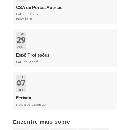
CSA de Portas Abertas
Col. Sto. André
Das 9h às 13h
SÁB
29
AGO
Expô Profissões
Col. Sto. André
SEG
07
SET
Feriado
Independência do Brasil
Encontre mais sobre