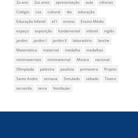
2o ano
2os anos
apresentação
aula
ciências
Colégio
csa
cultural
dia
educação
Educação Infantil
ef I
ensino
Ensino Médio
espaço
exposição
fundamental
infantil
inglês
jardim
jardim I
jardim II
laboratório
lanche
Matemática
maternal
medalha
medalhas
minimaternais
minimaternal
Mostra
nacional
Olimpíada
palestra
paulista
primavera
Projeto
Santo Andre
semana
Simulado
sábado
Teatro
terceirão
terra
Vestibular