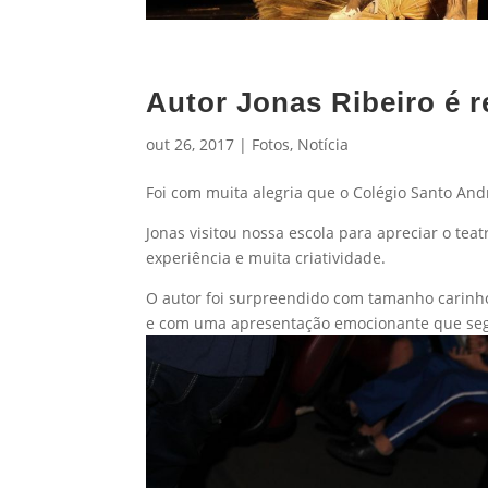
Autor Jonas Ribeiro é r
out 26, 2017
|
Fotos
,
Notícia
Foi com muita alegria que o Colégio Santo André
Jonas visitou nossa escola para apreciar o te
experiência e muita criatividade.
O autor foi surpreendido com tamanho carinho
e com uma apresentação emocionante que segu