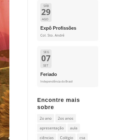
SÁB
29
AGO
Expô Profissões
Col. Sto. André
SEG
07
SET
Feriado
Independência do Brasil
Encontre mais
sobre
2o ano
2os anos
apresentação
aula
ciências
Colégio
csa