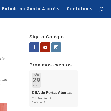
Estude no Santo André
Contatos
Siga o Colégio
rte
Próximos eventos
SÁB
29
amiga
e
AGO
CSA de Portas Abertas
Col. Sto. André
Das 9h às 13h