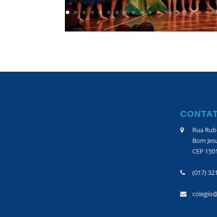
CONTA
Rua Rubi
Bom Jesu
CEP 150
(017) 32
colegio@