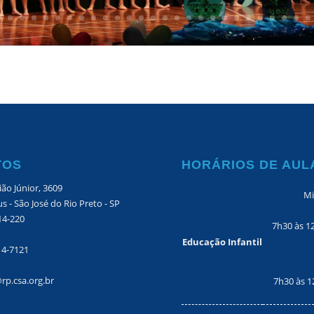
TOS
HORÁRIOS DE AUL
ão Júnior, 3609
Mi
s - São José do Rio Preto - SP
14-220
7h30 às 1
Educação Infantil
14-7121
rp.csa.org.br
7h30 às 1