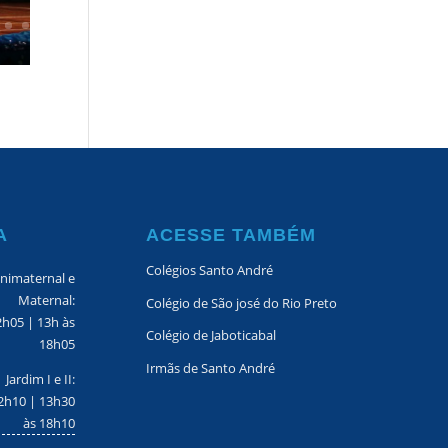
A
ACESSE TAMBÉM
Colégios Santo André
nimaternal e
Maternal:
Colégio de São josé do Rio Preto
2h05 | 13h às
Colégio de Jaboticabal
18h05
Irmãs de Santo André
Jardim I e II:
2h10 | 13h30
às 18h10