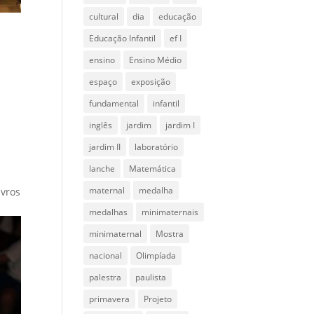
cultural
dia
educação
Educação Infantil
ef I
ensino
Ensino Médio
espaço
exposição
fundamental
infantil
inglês
jardim
jardim I
jardim II
laboratório
lanche
Matemática
maternal
medalha
ivros
medalhas
minimaternais
minimaternal
Mostra
nacional
Olimpíada
palestra
paulista
primavera
Projeto