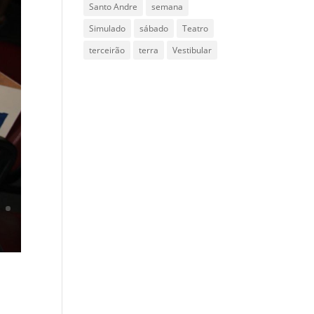
Santo Andre
semana
Simulado
sábado
Teatro
terceirão
terra
Vestibular