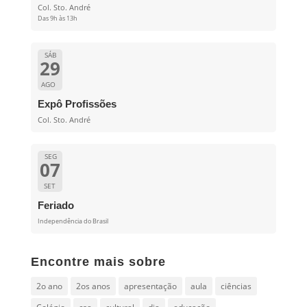
Col. Sto. André
Das 9h às 13h
SÁB
29
AGO
Expô Profissões
Col. Sto. André
SEG
07
SET
Feriado
Independência do Brasil
Encontre mais sobre
2o ano
2os anos
apresentação
aula
ciências