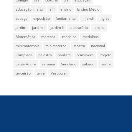
Colégio
csa
cultural
dia
educação
Educação Infantil
ef I
ensino
Ensino Médio
espaço
exposição
fundamental
infantil
inglês
jardim
jardim I
jardim II
laboratório
lanche
Matemática
maternal
medalha
medalhas
minimaternais
minimaternal
Mostra
nacional
Olimpíada
palestra
paulista
primavera
Projeto
Santo Andre
semana
Simulado
sábado
Teatro
terceirão
terra
Vestibular