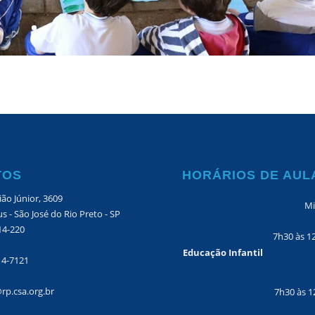
TOS
HORÁRIOS DE AUL
ão Júnior, 3609
Mi
s - São José do Rio Preto - SP
14-220
7h30 às 1
Educação Infantil
14-7121
rp.csa.org.br
7h30 às 1