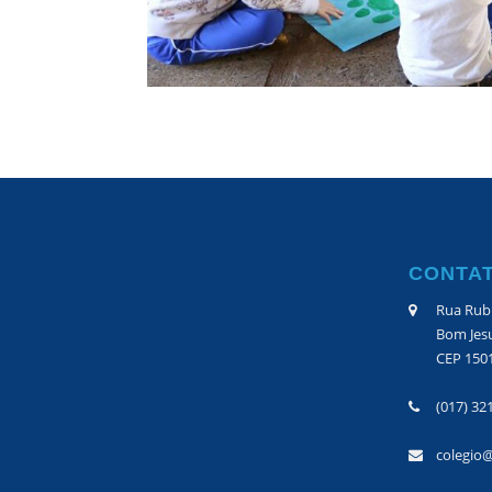
CONTA
Rua Rubi
Bom Jesu
CEP 150
(017) 32
colegio@