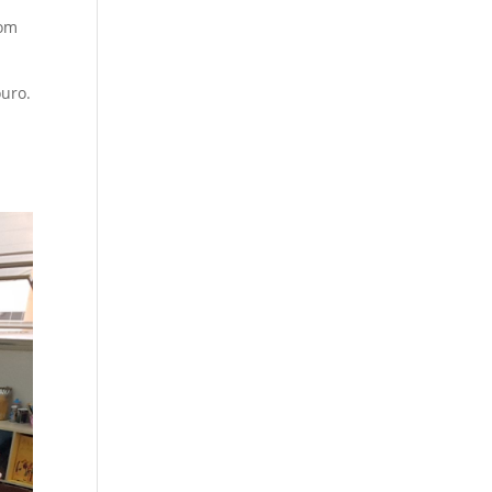
com
ouro.