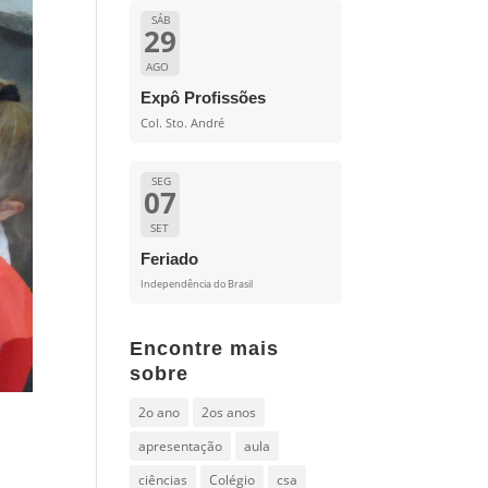
SÁB
29
AGO
Expô Profissões
Col. Sto. André
SEG
07
SET
Feriado
Independência do Brasil
Encontre mais
sobre
2o ano
2os anos
apresentação
aula
ciências
Colégio
csa