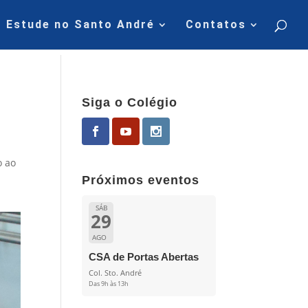
Estude no Santo André
Contatos
Siga o Colégio
o ao
Próximos eventos
SÁB
29
AGO
CSA de Portas Abertas
Col. Sto. André
Das 9h às 13h