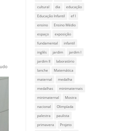
cultural
dia
educação
Educação Infantil
ef I
ensino
Ensino Médio
espaço
exposição
fundamental
infantil
inglês
jardim
jardim I
jardim II
laboratório
tudo
lanche
Matemática
maternal
medalha
medalhas
minimaternais
minimaternal
Mostra
nacional
Olimpíada
palestra
paulista
primavera
Projeto