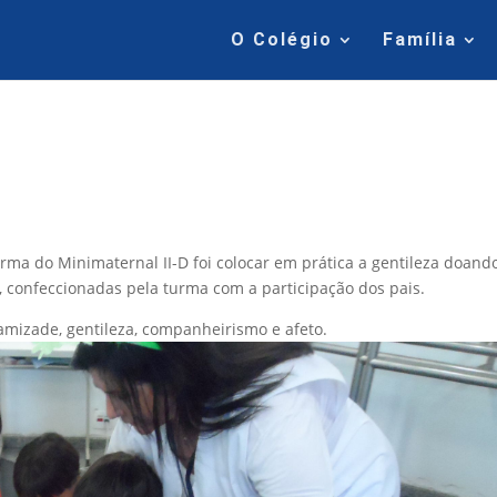
O Colégio
Família
urma do Minimaternal II-D foi colocar em prática a gentileza doand
, confeccionadas pela turma com a participação dos pais.
 amizade, gentileza, companheirismo e afeto.