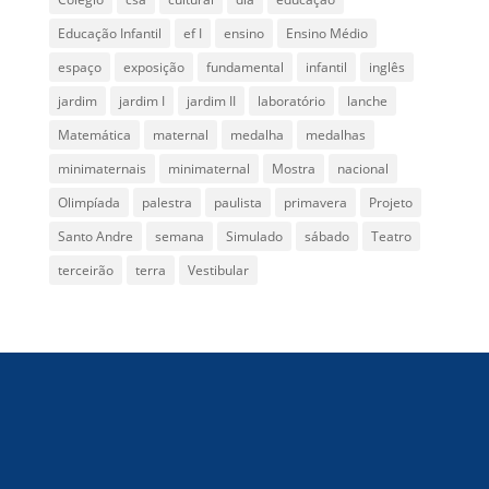
Educação Infantil
ef I
ensino
Ensino Médio
espaço
exposição
fundamental
infantil
inglês
jardim
jardim I
jardim II
laboratório
lanche
Matemática
maternal
medalha
medalhas
minimaternais
minimaternal
Mostra
nacional
Olimpíada
palestra
paulista
primavera
Projeto
Santo Andre
semana
Simulado
sábado
Teatro
terceirão
terra
Vestibular