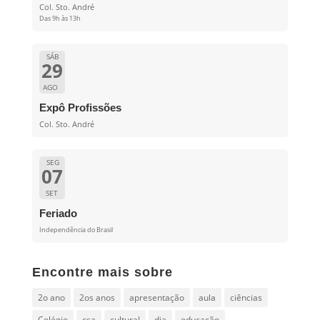
Col. Sto. André
Das 9h às 13h
SÁB
29
AGO
Expô Profissões
Col. Sto. André
SEG
07
SET
Feriado
Independência do Brasil
Encontre mais sobre
2o ano
2os anos
apresentação
aula
ciências
Colégio
csa
cultural
dia
educação