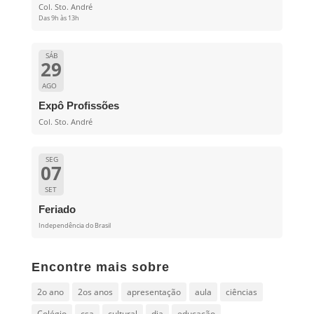
Col. Sto. André
Das 9h às 13h
SÁB
29
AGO
Expô Profissões
Col. Sto. André
SEG
07
SET
Feriado
Independência do Brasil
Encontre mais sobre
2o ano
2os anos
apresentação
aula
ciências
Colégio
csa
cultural
dia
educação