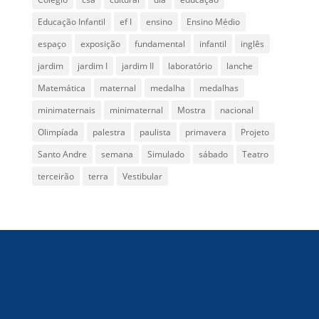
Educação Infantil
ef I
ensino
Ensino Médio
espaço
exposição
fundamental
infantil
inglês
jardim
jardim I
jardim II
laboratório
lanche
Matemática
maternal
medalha
medalhas
minimaternais
minimaternal
Mostra
nacional
Olimpíada
palestra
paulista
primavera
Projeto
Santo Andre
semana
Simulado
sábado
Teatro
terceirão
terra
Vestibular