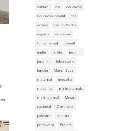
cultural
dia
educação
Educação Infantil
ef I
ensino
Ensino Médio
espaço
exposição
fundamental
infantil
inglês
jardim
jardim I
jardim II
laboratório
lanche
Matemática
maternal
medalha
o
medalhas
minimaternais
minimaternal
Mostra
ove-
nacional
Olimpíada
palestra
paulista
primavera
Projeto