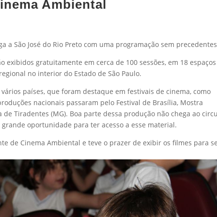
Cinema Ambiental
ga a São José do Rio Preto com uma programação sem precedentes
rão exibidos gratuitamente em cerca de 100 sessões, em 18 espaços
regional no interior do Estado de São Paulo.
 vários países, que foram destaque em festivais de cinema, como
 produções nacionais passaram pelo Festival de Brasília, Mostra
a de Tiradentes (MG). Boa parte dessa produção não chega ao circu
 grande oportunidade para ter acesso a esse material.
te de Cinema Ambiental e teve o prazer de exibir os filmes para s