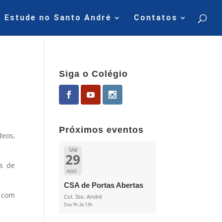
Estude no Santo André
Contatos
Siga o Colégio
Próximos eventos
deos,
SÁB
29
os de
AGO
CSA de Portas Abertas
e com
Col. Sto. André
Das 9h às 13h