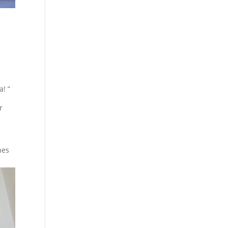
a! ”
r
hes