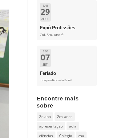
SÁB
29
AGO
Expô Profissões
Col. Sto. André
SEG
07
SET
Feriado
Independência do Brasil
Encontre mais
sobre
2o ano
2os anos
apresentação
aula
ciências
Colégio
csa