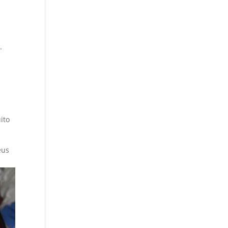
.
ito
eus