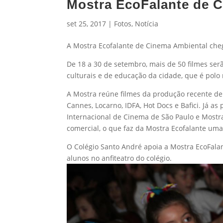
Mostra EcoFalante de 
set 25, 2017
|
Fotos
,
Notícia
A Mostra Ecofalante de Cinema Ambiental che
De 18 a 30 de setembro, mais de 50 filmes se
culturais e de educação da cidade, que é polo 
A Mostra reúne filmes da produção recente de
Cannes, Locarno, IDFA, Hot Docs e Bafici. Já as
Internacional de Cinema de São Paulo e Mostr
comercial, o que faz da Mostra Ecofalante uma
O Colégio Santo André apoia a Mostra EcoFalan
alunos no anfiteatro do colégio.