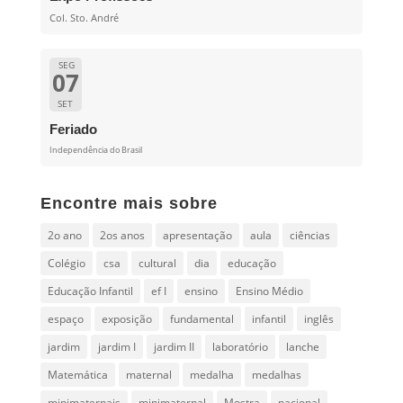
Col. Sto. André
SEG
07
SET
Feriado
Independência do Brasil
Encontre mais sobre
2o ano
2os anos
apresentação
aula
ciências
Colégio
csa
cultural
dia
educação
Educação Infantil
ef I
ensino
Ensino Médio
espaço
exposição
fundamental
infantil
inglês
jardim
jardim I
jardim II
laboratório
lanche
Matemática
maternal
medalha
medalhas
minimaternais
minimaternal
Mostra
nacional