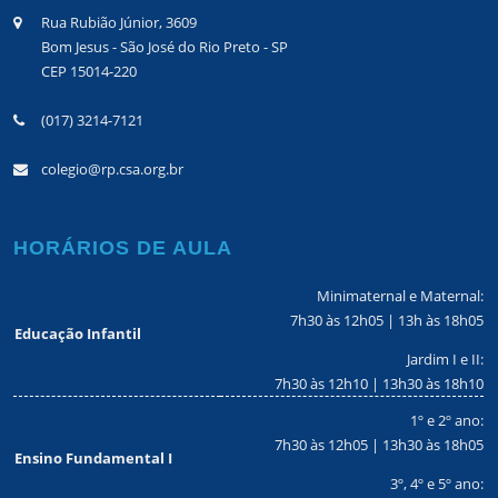
Rua Rubião Júnior, 3609
Bom Jesus - São José do Rio Preto - SP
CEP 15014-220
(017) 3214-7121
colegio@rp.csa.org.br
HORÁRIOS DE AULA
Minimaternal e Maternal:
7h30 às 12h05 | 13h às 18h05
Educação Infantil
Jardim I e II:
7h30 às 12h10 | 13h30 às 18h10
1º e 2º ano:
7h30 às 12h05 | 13h30 às 18h05
Ensino Fundamental I
3º, 4º e 5º ano: