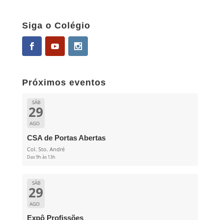
Siga o Colégio
Próximos eventos
SÁB
29
AGO
CSA de Portas Abertas
Col. Sto. André
Das 9h às 13h
SÁB
29
AGO
Expô Profissões