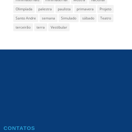
Olimpíada
palestra
paulista
primavera
Projeto
Santo Andre
semana
Simulado
sábado
Teatro
terceirão
terra
Vestibular
CONTATOS