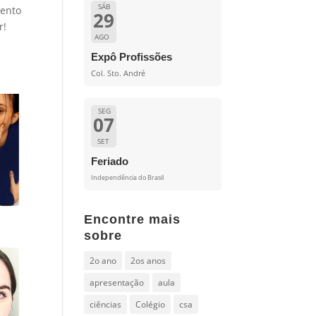
SÁB
mento
29
r!
AGO
Expô Profissões
Col. Sto. André
SEG
07
SET
Feriado
Independência do Brasil
Encontre mais
sobre
2o ano
2os anos
apresentação
aula
ciências
Colégio
csa