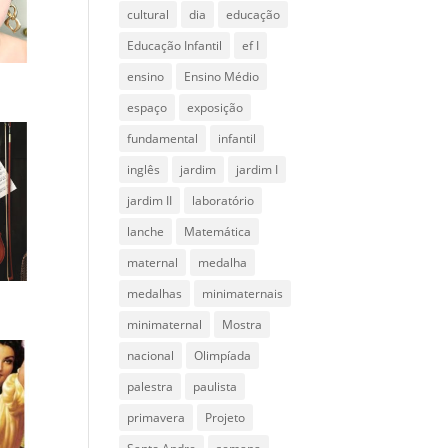
cultural
dia
educação
Educação Infantil
ef I
ensino
Ensino Médio
espaço
exposição
fundamental
infantil
inglês
jardim
jardim I
jardim II
laboratório
lanche
Matemática
maternal
medalha
medalhas
minimaternais
minimaternal
Mostra
nacional
Olimpíada
palestra
paulista
primavera
Projeto