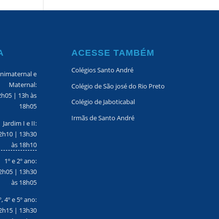
A
ACESSE TAMBÉM
Colégios Santo André
nimaternal e
Maternal:
Colégio de São josé do Rio Preto
2h05 | 13h às
Colégio de Jaboticabal
18h05
Irmãs de Santo André
Jardim I e II:
2h10 | 13h30
às 18h10
1º e 2º ano:
2h05 | 13h30
às 18h05
º, 4º e 5º ano:
2h15 | 13h30