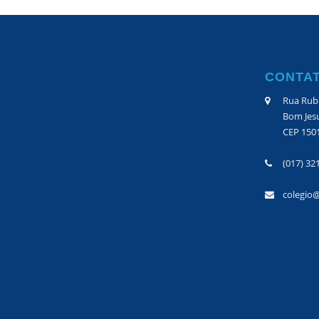
CONTA
Rua Rubi
Bom Jesu
CEP 150
(017) 32
colegio@