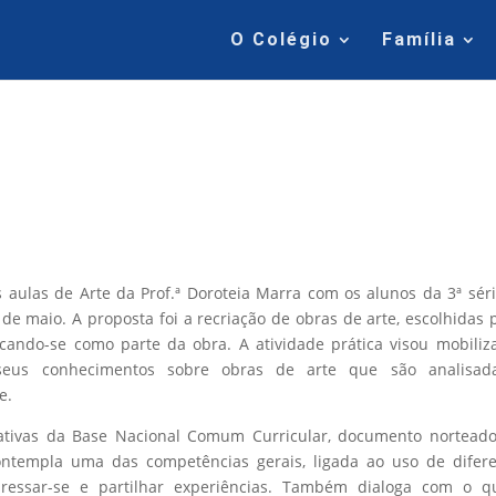
O Colégio
Família
s aulas de Arte da Prof.ª Doroteia Marra com os alunos da 3ª sér
e maio. A proposta foi a recriação de obras de arte, escolhidas 
ocando-se como parte da obra. A atividade prática visou mobiliz
seus conhecimentos sobre obras de arte que são analisad
e.
tativas da Base Nacional Comum Curricular, documento nortead
ontempla uma das competências gerais, ligada ao uso de difer
expressar-se e partilhar experiências. Também dialoga com o 