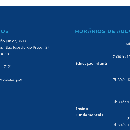
TOS
HORÁRIOS DE AUL
ão Júnior, 3609
Mi
s - São José do Rio Preto - SP
14-220
7h30 às 1
Educação Infantil
14-7121
rp.csa.org.br
7h30 às 1
7h30 às 1
Ensino
Fundamental I
3
7h30 às 1