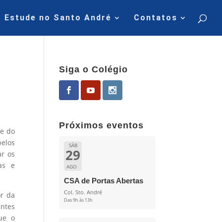
Estude no Santo André
Contatos
Siga o Colégio
Próximos eventos
ie do
pelos
SÁB
29
ar os
as e
AGO
CSA de Portas Abertas
Col. Sto. André
or da
Das 9h às 13h
entes
que o