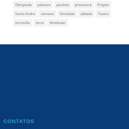
Olimpíada
palestra
paulista
primavera
Projeto
Santo Andre
semana
Simulado
sábado
Teatro
terceirão
terra
Vestibular
CONTATOS