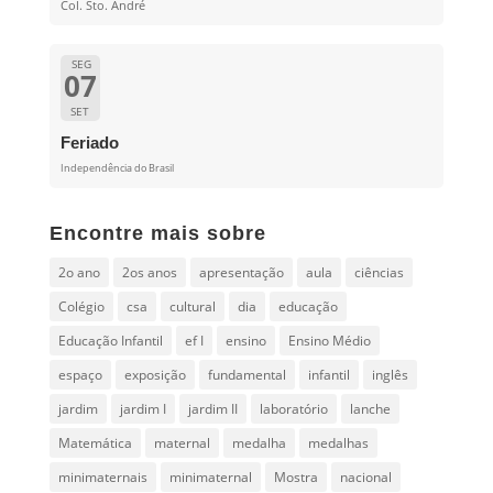
Col. Sto. André
SEG
07
SET
Feriado
Independência do Brasil
Encontre mais sobre
2o ano
2os anos
apresentação
aula
ciências
Colégio
csa
cultural
dia
educação
Educação Infantil
ef I
ensino
Ensino Médio
espaço
exposição
fundamental
infantil
inglês
jardim
jardim I
jardim II
laboratório
lanche
Matemática
maternal
medalha
medalhas
minimaternais
minimaternal
Mostra
nacional