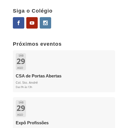
Siga o Colégio
Próximos eventos
SÁB
29
AGO
CSA de Portas Abertas
Col. Sto. André
Das 9h às 13h
SÁB
29
AGO
Expô Profissões