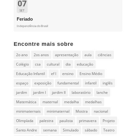
07
SET
Feriado
Independência do Brasil
Encontre mais sobre
2o ano
2os anos
apresentação
aula
ciências
Colégio
csa
cultural
dia
educação
Educação Infantil
ef I
ensino
Ensino Médio
espaço
exposição
fundamental
infantil
inglês
jardim
jardim I
jardim II
laboratório
lanche
Matemática
maternal
medalha
medalhas
minimaternais
minimaternal
Mostra
nacional
Olimpíada
palestra
paulista
primavera
Projeto
Santo Andre
semana
Simulado
sábado
Teatro