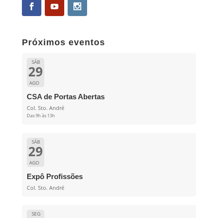
Próximos eventos
SÁB
29
AGO
CSA de Portas Abertas
Col. Sto. André
Das 9h às 13h
SÁB
29
AGO
Expô Profissões
Col. Sto. André
SEG