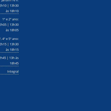
Jardim I e II:
2h10 | 13h30
às 18h10
1º e 2º ano:
2h05 | 13h30
às 18h05
º, 4º e 5º ano:
2h15 | 13h30
às 18h15
2h45 | 13h às
18h45
Integral