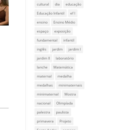
cultural
dia
educação
Educação Infantil
ef I
ensino
Ensino Médio
espaço
exposição
fundamental
infantil
inglês
jardim
jardim I
jardim II
laboratório
lanche
Matemática
maternal
medalha
medalhas
minimaternais
minimaternal
Mostra
nacional
Olimpíada
palestra
paulista
primavera
Projeto