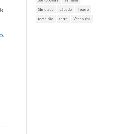
Santo Andre
semana
Simulado
sábado
Teatro
de
terceirão
terra
Vestibular
os
,