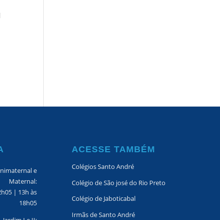
l
A
ACESSE TAMBÉM
Colégios Santo André
nimaternal e
Maternal:
Colégio de São josé do Rio Preto
2h05 | 13h às
Colégio de Jaboticabal
18h05
Irmãs de Santo André