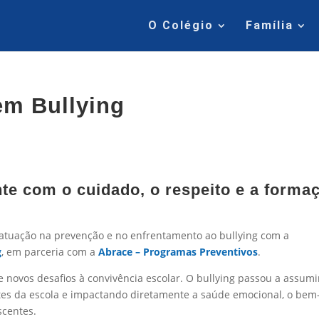
O Colégio
Família
em Bullying
 com o cuidado, o respeito e a forma
 atuação na prevenção e no enfrentamento ao bullying com a
g
, em parceria com a
Abrace – Programas Preventivos
.
e novos desafios à convivência escolar. O bullying passou a assumi
tes da escola e impactando diretamente a saúde emocional, o bem
scentes.