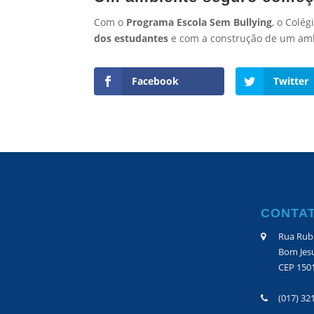
Com o
Programa Escola Sem Bullying
, o Colé
dos estudantes
e com a construção de um ambi
Facebook
Twitter
CONTA
Rua Rubi
Bom Jesu
CEP 150
(017) 32