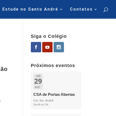
Estude no Santo André
Contatos
Siga o Colégio
Próximos eventos
ção
SÁB
29
AGO
CSA de Portas Abertas
Col. Sto. André
r
Das 9h às 13h
-