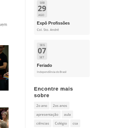
SÁB
29
AGO
Expô Profissões
ovem
Col. Sto. André
SEG
07
SET
Feriado
Independência do Brasil
Encontre mais
sobre
2o ano
2os anos
apresentação
aula
ciências
Colégio
csa