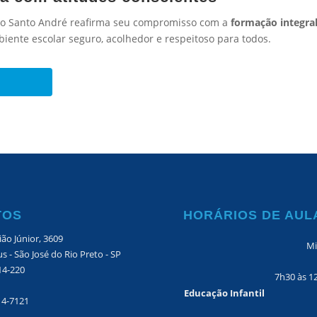
gio Santo André reafirma seu compromisso com a
formação integra
ente escolar seguro, acolhedor e respeitoso para todos.
TOS
HORÁRIOS DE AUL
ão Júnior, 3609
Mi
s - São José do Rio Preto - SP
14-220
7h30 às 1
Educação Infantil
14-7121