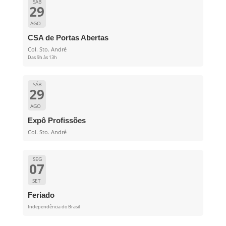
SÁB
29
AGO
CSA de Portas Abertas
Col. Sto. André
Das 9h às 13h
SÁB
29
AGO
Expô Profissões
Col. Sto. André
SEG
07
SET
Feriado
Independência do Brasil