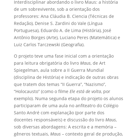
Interdisciplinar abordando o livro Maus: a história
de um sobrevivente, sob a orientação dos
professores: Ana Cláudia B. Ciencia (Técnicas de
Redação), Denise S. Zardini do Vale (Língua
Portuguesa), Eduardo A. de Lima (História), José
Antônio Borges (Arte), Luciano Peres (Matemática) e
Luiz Carlos Tarczewski (Geografia).
O projeto teve uma fase inicial com a orientação
para leitura obrigatória do livro
Maus
, de Art
Spiegelman, aula sobre a II Guerra Mundial
(disciplina de História) e indicação de outras obras
que tratem dos temas “II Guerra”, “Nazismo”,
“Holocausto” (como o filme
Ele está de volta
, por
exemplo). Numa segunda etapa do projeto os alunos
participaram de uma aula no anfiteatro do Colégio
Santo André com explanação (por parte dos
docentes responsáveis) e discussão do livro
Maus
,
sob diversas abordagens: A escrita e a memória –
gêneros textuais,
Maus
– contexto geral de produção,