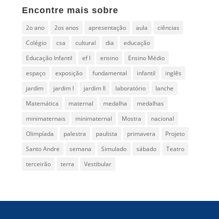
Encontre mais sobre
2o ano
2os anos
apresentação
aula
ciências
Colégio
csa
cultural
dia
educação
Educação Infantil
ef I
ensino
Ensino Médio
espaço
exposição
fundamental
infantil
inglês
jardim
jardim I
jardim II
laboratório
lanche
Matemática
maternal
medalha
medalhas
minimaternais
minimaternal
Mostra
nacional
Olimpíada
palestra
paulista
primavera
Projeto
Santo Andre
semana
Simulado
sábado
Teatro
terceirão
terra
Vestibular