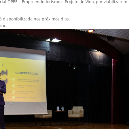
al OPEE – Empreendedorismo e Projeto de Vida, por viabilizarem 
 disponibilizada nos próximos dias.
lar.