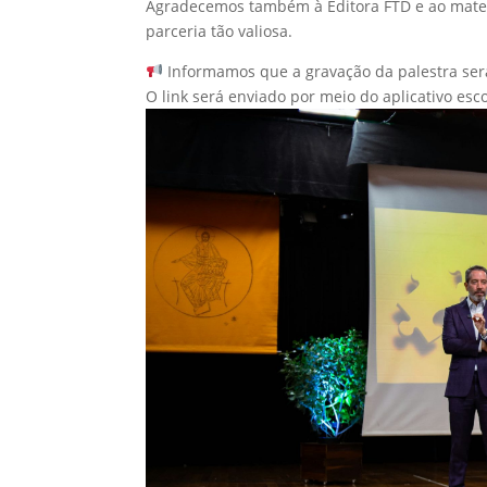
Agradecemos também à Editora FTD e ao materi
parceria tão valiosa.
Informamos que a gravação da palestra será
O link será enviado por meio do aplicativo esco