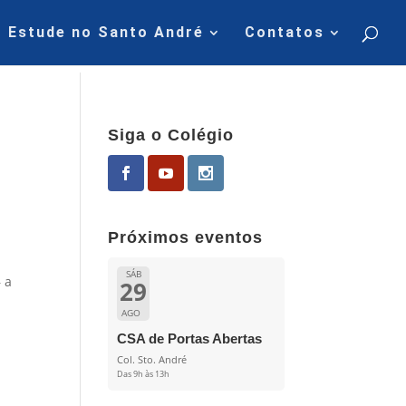
Estude no Santo André
Contatos
Siga o Colégio
Próximos eventos
SÁB
 a
29
AGO
CSA de Portas Abertas
Col. Sto. André
Das 9h às 13h