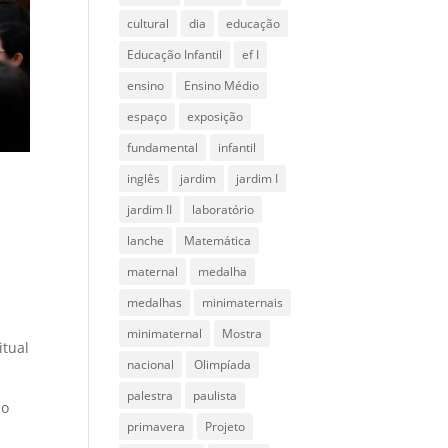
cultural
dia
educação
Educação Infantil
ef I
ensino
Ensino Médio
espaço
exposição
fundamental
infantil
inglês
jardim
jardim I
jardim II
laboratório
lanche
Matemática
maternal
medalha
medalhas
minimaternais
minimaternal
Mostra
itual
nacional
Olimpíada
palestra
paulista
no
primavera
Projeto