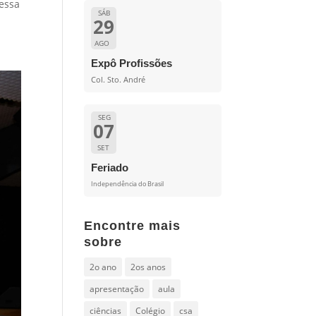
essa
SÁB
29
AGO
Expô Profissões
Col. Sto. André
SEG
07
SET
Feriado
Independência do Brasil
Encontre mais
sobre
2o ano
2os anos
apresentação
aula
ciências
Colégio
csa