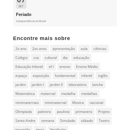
SET
Feriado
Independência do Brasil
Encontre mais sobre
2o ano
2os anos
apresentação
aula
ciências
Colégio
csa
cultural
dia
educação
Educação Infantil
ef I
ensino
Ensino Médio
espaço
exposição
fundamental
infantil
inglês
jardim
jardim I
jardim II
laboratório
lanche
Matemática
maternal
medalha
medalhas
minimaternais
minimaternal
Mostra
nacional
Olimpíada
palestra
paulista
primavera
Projeto
Santo Andre
semana
Simulado
sábado
Teatro
terceirão
terra
Vestibular