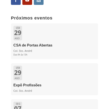
Próximos eventos
SÁB
29
AGO
CSA de Portas Abertas
Col. Sto. André
Das 9h às 13h
SÁB
29
AGO
Expô Profissões
Col. Sto. André
SEG
07