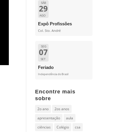
SÁB
29
AGO
Expô Profissões
Col. Sto. André
SEG
07
SET
Feriado
Independência do Brasil
Encontre mais
sobre
2o ano
2os anos
apresentação
aula
ciências
Colégio
csa