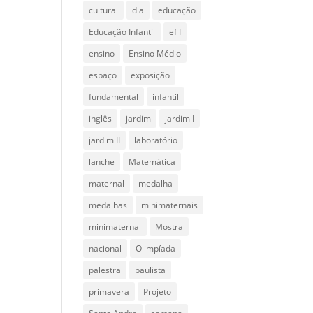
cultural
dia
educação
Educação Infantil
ef I
ensino
Ensino Médio
espaço
exposição
fundamental
infantil
inglês
jardim
jardim I
jardim II
laboratório
lanche
Matemática
maternal
medalha
medalhas
minimaternais
minimaternal
Mostra
nacional
Olimpíada
palestra
paulista
primavera
Projeto