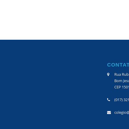
CONTA
Rua Rubi
Bom Jesu
CEP 150
(017) 32
colegio@