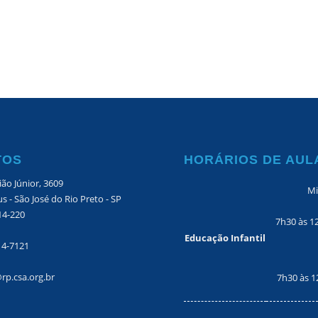
TOS
HORÁRIOS DE AUL
ão Júnior, 3609
Mi
s - São José do Rio Preto - SP
14-220
7h30 às 1
Educação Infantil
14-7121
rp.csa.org.br
7h30 às 1