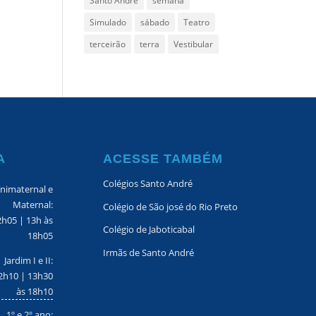
Santo Andre
semana
Simulado
sábado
Teatro
terceirão
terra
Vestibular
A
ACESSE TAMBÉM
Colégios Santo André
nimaternal e
Maternal:
Colégio de São josé do Rio Preto
2h05 | 13h às
Colégio de Jaboticabal
18h05
Irmãs de Santo André
Jardim I e II:
2h10 | 13h30
às 18h10
1º e 2º ano: