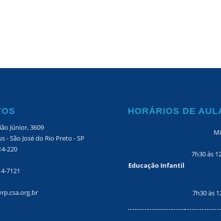
TOS
HORÁRIOS DE AUL
ão Júnior, 3609
Mi
s - São José do Rio Preto - SP
14-220
7h30 às 1
Educação Infantil
14-7121
rp.csa.org.br
7h30 às 1