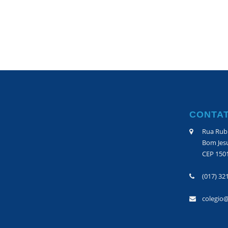
CONTA
Rua Rubi
Bom Jesu
CEP 150
(017) 32
colegio@