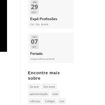
SÁB
29
AGO
Expô Profissões
Col. Sto. André
SEG
07
SET
Feriado
Independência do Brasil
Encontre mais
sobre
2o ano
2os anos
apresentação
aula
ciências
Colégio
csa