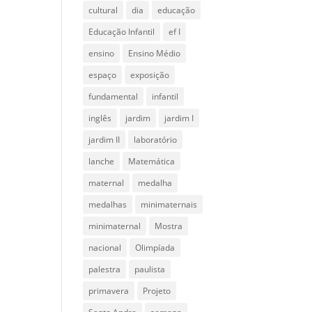
cultural
dia
educação
Educação Infantil
ef I
ensino
Ensino Médio
espaço
exposição
fundamental
infantil
inglês
jardim
jardim I
jardim II
laboratório
lanche
Matemática
maternal
medalha
medalhas
minimaternais
minimaternal
Mostra
nacional
Olimpíada
palestra
paulista
primavera
Projeto