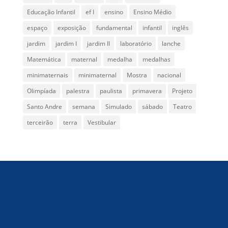
Educação Infantil
ef I
ensino
Ensino Médio
espaço
exposição
fundamental
infantil
inglês
jardim
jardim I
jardim II
laboratório
lanche
Matemática
maternal
medalha
medalhas
minimaternais
minimaternal
Mostra
nacional
Olimpíada
palestra
paulista
primavera
Projeto
Santo Andre
semana
Simulado
sábado
Teatro
terceirão
terra
Vestibular