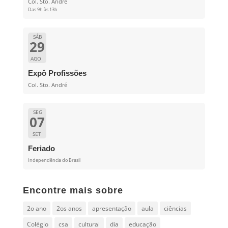
Col. Sto. André
Das 9h às 13h
SÁB
29
AGO
Expô Profissões
Col. Sto. André
SEG
07
SET
Feriado
Independência do Brasil
Encontre mais sobre
2o ano
2os anos
apresentação
aula
ciências
Colégio
csa
cultural
dia
educação