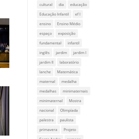
cultural
dia
educação
Educação Infantil
ef I
ensino
Ensino Médio
espaço
exposição
fundamental
infantil
inglês
jardim
jardim I
jardim II
laboratório
lanche
Matemática
maternal
medalha
medalhas
minimaternais
minimaternal
Mostra
nacional
Olimpíada
palestra
paulista
primavera
Projeto