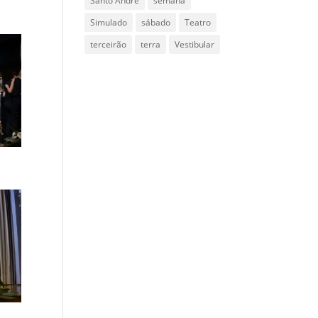
Santo Andre
semana
Simulado
sábado
Teatro
terceirão
terra
Vestibular