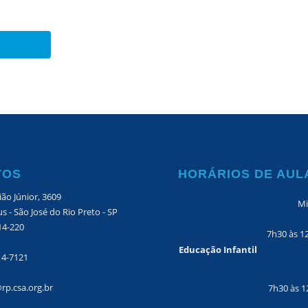
TOS
HORÁRIOS DE AUL
ão Júnior, 3609
Mi
s - São José do Rio Preto - SP
14-220
7h30 às 1
Educação Infantil
14-7121
rp.csa.org.br
7h30 às 1