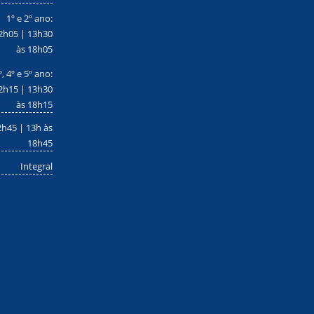
1º e 2º ano:
2h05 | 13h30
às 18h05
º, 4º e 5º ano:
2h15 | 13h30
às 18h15
2h45 | 13h às
18h45
Integral