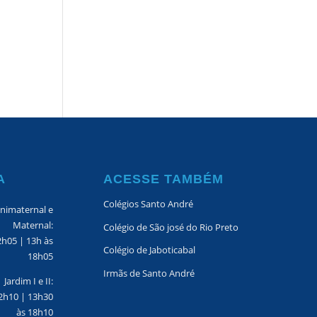
A
ACESSE TAMBÉM
Colégios Santo André
nimaternal e
Maternal:
Colégio de São josé do Rio Preto
2h05 | 13h às
Colégio de Jaboticabal
18h05
Irmãs de Santo André
Jardim I e II:
2h10 | 13h30
às 18h10