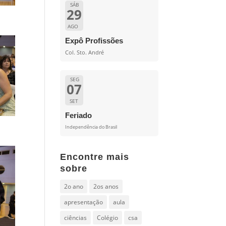
SÁB
29
AGO
Expô Profissões
Col. Sto. André
SEG
07
SET
Feriado
Independência do Brasil
Encontre mais
sobre
2o ano
2os anos
apresentação
aula
ciências
Colégio
csa