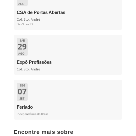
AGO
CSA de Portas Abertas
Col. Sto. André
Das 9h às 13h
SÁB
29
AGO
Expô Profissões
Col. Sto. André
SEG
07
SET
Feriado
Independência do Brasil
Encontre mais sobre