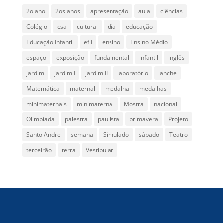
2o ano
2os anos
apresentação
aula
ciências
Colégio
csa
cultural
dia
educação
Educação Infantil
ef I
ensino
Ensino Médio
espaço
exposição
fundamental
infantil
inglês
jardim
jardim I
jardim II
laboratório
lanche
Matemática
maternal
medalha
medalhas
minimaternais
minimaternal
Mostra
nacional
Olimpíada
palestra
paulista
primavera
Projeto
Santo Andre
semana
Simulado
sábado
Teatro
terceirão
terra
Vestibular