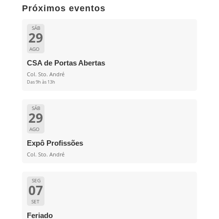
Próximos eventos
SÁB
29
AGO
CSA de Portas Abertas
Col. Sto. André
Das 9h às 13h
SÁB
29
AGO
Expô Profissões
Col. Sto. André
SEG
07
SET
Feriado