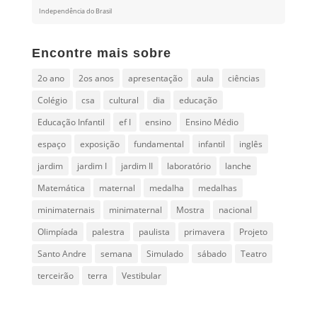
Independência do Brasil
Encontre mais sobre
2o ano
2os anos
apresentação
aula
ciências
Colégio
csa
cultural
dia
educação
Educação Infantil
ef I
ensino
Ensino Médio
espaço
exposição
fundamental
infantil
inglês
jardim
jardim I
jardim II
laboratório
lanche
Matemática
maternal
medalha
medalhas
minimaternais
minimaternal
Mostra
nacional
Olimpíada
palestra
paulista
primavera
Projeto
Santo Andre
semana
Simulado
sábado
Teatro
terceirão
terra
Vestibular