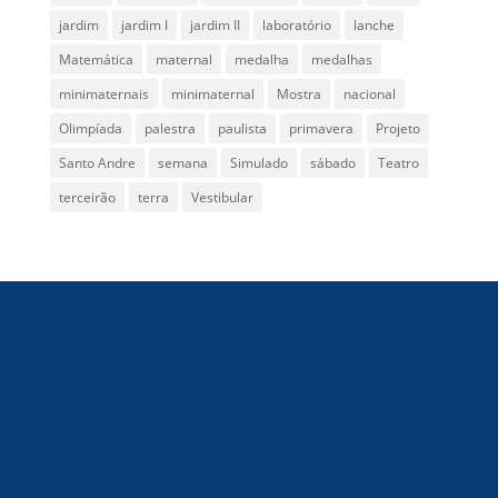
jardim
jardim I
jardim II
laboratório
lanche
Matemática
maternal
medalha
medalhas
minimaternais
minimaternal
Mostra
nacional
Olimpíada
palestra
paulista
primavera
Projeto
Santo Andre
semana
Simulado
sábado
Teatro
terceirão
terra
Vestibular