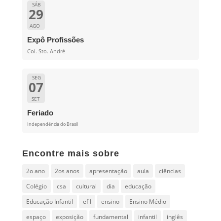
SÁB
29
AGO
Expô Profissões
Col. Sto. André
SEG
07
SET
Feriado
Independência do Brasil
Encontre mais sobre
2o ano
2os anos
apresentação
aula
ciências
Colégio
csa
cultural
dia
educação
Educação Infantil
ef I
ensino
Ensino Médio
espaço
exposição
fundamental
infantil
inglês