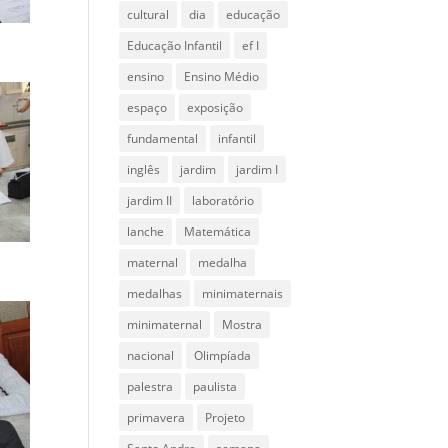
cultural
dia
educação
Educação Infantil
ef I
ensino
Ensino Médio
espaço
exposição
fundamental
infantil
inglês
jardim
jardim I
jardim II
laboratório
lanche
Matemática
maternal
medalha
medalhas
minimaternais
minimaternal
Mostra
nacional
Olimpíada
palestra
paulista
primavera
Projeto