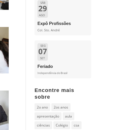
SÁB
29
AGO
Expô Profissões
Col. Sto. André
SEG
07
SET
Feriado
Independência do Brasil
Encontre mais
sobre
2o ano
2os anos
apresentação
aula
ciências
Colégio
csa