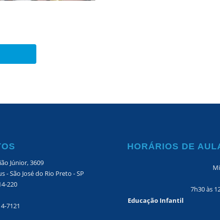
TOS
HORÁRIOS DE AUL
ão Júnior, 3609
Mi
s - São José do Rio Preto - SP
14-220
7h30 às 1
Educação Infantil
14-7121