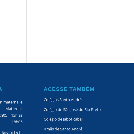
A
ACESSE TAMBÉM
Colégios Santo André
nimaternal e
Maternal:
Colégio de São josé do Rio Preto
2h05 | 13h às
Colégio de Jaboticabal
18h05
Irmãs de Santo André
Jardim I e II: