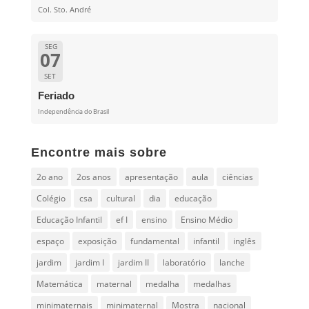
Col. Sto. André
SEG
07
SET
Feriado
Independência do Brasil
Encontre mais sobre
2o ano
2os anos
apresentação
aula
ciências
Colégio
csa
cultural
dia
educação
Educação Infantil
ef I
ensino
Ensino Médio
espaço
exposição
fundamental
infantil
inglês
jardim
jardim I
jardim II
laboratório
lanche
Matemática
maternal
medalha
medalhas
minimaternais
minimaternal
Mostra
nacional