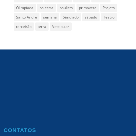
Olimpíada
palestra
paulista
primavera
Projeto
Santo Andre
semana
Simulado
sábado
Teatro
terceirão
terra
Vestibular
CONTATOS