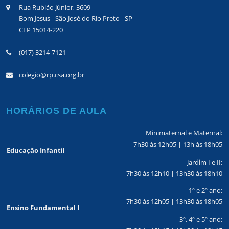
Rua Rubião Júnior, 3609
Bom Jesus - São José do Rio Preto - SP
CEP 15014-220
(017) 3214-7121
colegio@rp.csa.org.br
HORÁRIOS DE AULA
Minimaternal e Maternal:
7h30 às 12h05 | 13h às 18h05
Educação Infantil
Jardim I e II:
7h30 às 12h10 | 13h30 às 18h10
1º e 2º ano:
7h30 às 12h05 | 13h30 às 18h05
Ensino Fundamental I
3º, 4º e 5º ano: