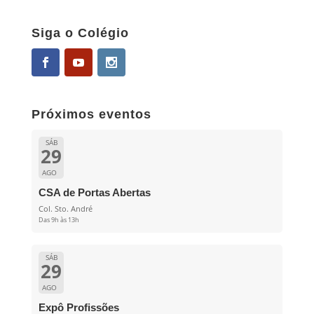
Siga o Colégio
Próximos eventos
SÁB
29
AGO
CSA de Portas Abertas
Col. Sto. André
Das 9h às 13h
SÁB
29
AGO
Expô Profissões