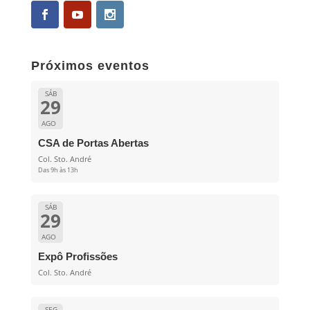
Próximos eventos
SÁB
29
AGO
CSA de Portas Abertas
Col. Sto. André
Das 9h às 13h
SÁB
29
AGO
Expô Profissões
Col. Sto. André
SEG