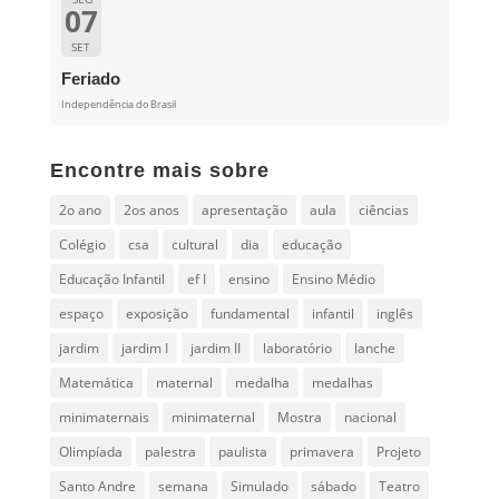
07
SET
Feriado
Independência do Brasil
Encontre mais sobre
2o ano
2os anos
apresentação
aula
ciências
Colégio
csa
cultural
dia
educação
Educação Infantil
ef I
ensino
Ensino Médio
espaço
exposição
fundamental
infantil
inglês
jardim
jardim I
jardim II
laboratório
lanche
Matemática
maternal
medalha
medalhas
minimaternais
minimaternal
Mostra
nacional
Olimpíada
palestra
paulista
primavera
Projeto
Santo Andre
semana
Simulado
sábado
Teatro