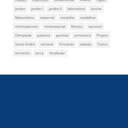
jardim
jardim I
jardim II
laboratório
lanche
Matemática
maternal
medalha
medalhas
minimaternais
minimaternal
Mostra
nacional
Olimpíada
palestra
paulista
primavera
Projeto
Santo Andre
semana
Simulado
sábado
Teatro
terceirão
terra
Vestibular