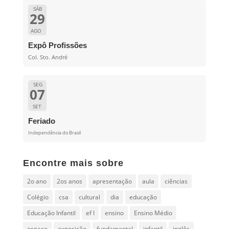
SÁB
29
AGO
Expô Profissões
Col. Sto. André
SEG
07
SET
Feriado
Independência do Brasil
Encontre mais sobre
2o ano
2os anos
apresentação
aula
ciências
Colégio
csa
cultural
dia
educação
Educação Infantil
ef I
ensino
Ensino Médio
espaço
exposição
fundamental
infantil
inglês