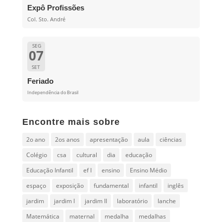
Expô Profissões
Col. Sto. André
SEG
07
SET
Feriado
Independência do Brasil
Encontre mais sobre
2o ano
2os anos
apresentação
aula
ciências
Colégio
csa
cultural
dia
educação
Educação Infantil
ef I
ensino
Ensino Médio
espaço
exposição
fundamental
infantil
inglês
jardim
jardim I
jardim II
laboratório
lanche
Matemática
maternal
medalha
medalhas