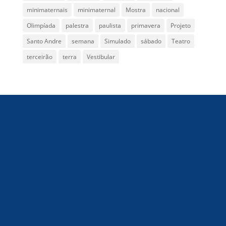
minimaternais
minimaternal
Mostra
nacional
Olimpíada
palestra
paulista
primavera
Projeto
Santo Andre
semana
Simulado
sábado
Teatro
terceirão
terra
Vestibular