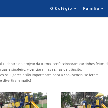
O Colégio
Família
 E, dentro do projeto da turma, confeccionaram carrinhos feitos 
uas e sinaleiro, vivenciaram as regras de trânsito.
s os lugares e são importantes para a convivência, se forem
e divertiram muito!