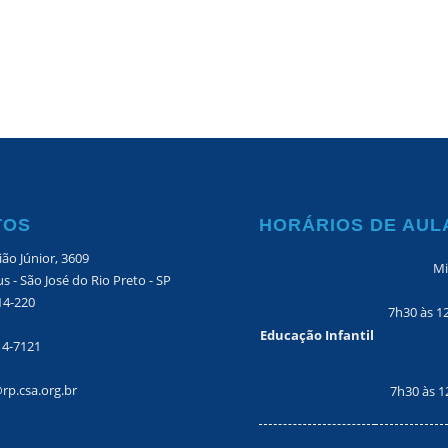
TOS
HORÁRIOS DE AUL
ão Júnior, 3609
Mi
s - São José do Rio Preto - SP
14-220
7h30 às 1
Educação Infantil
14-7121
rp.csa.org.br
7h30 às 1