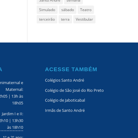
Santo Andre
semana
Simulado
sábado
Teatro
terceirão
terra
Vestibular
A
ACESSE TAMBÉM
Colégios Santo André
nimaternal e
Maternal:
Colégio de São josé do Rio Preto
2h05 | 13h às
Colégio de Jaboticabal
18h05
Irmãs de Santo André
Jardim I e II:
2h10 | 13h30
às 18h10
1º e 2º ano: