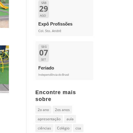
SÁB
29
AGO
Expô Profissões
Col. Sto. André
SEG
07
SET
Feriado
Independência do Brasil
Encontre mais
sobre
2o ano
2os anos
apresentação
aula
ciências
Colégio
csa