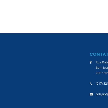
CONTA
Rua Rubi
Bom Jesu
CEP 150
(017) 32
colegio@