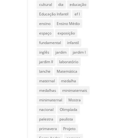
cultural
dia
educação
Educação Infantil
ef I
ensino
Ensino Médio
espaço
exposição
fundamental
infantil
inglês
jardim
jardim I
jardim II
laboratório
lanche
Matemática
maternal
medalha
medalhas
minimaternais
minimaternal
Mostra
nacional
Olimpíada
palestra
paulista
primavera
Projeto