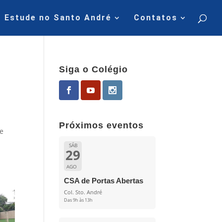
Estude no Santo André
Contatos
Siga o Colégio
Próximos eventos
de
SÁB
29
AGO
CSA de Portas Abertas
Col. Sto. André
Das 9h às 13h