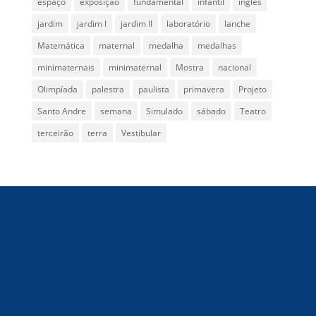
espaço
exposição
fundamental
infantil
inglês
jardim
jardim I
jardim II
laboratório
lanche
Matemática
maternal
medalha
medalhas
minimaternais
minimaternal
Mostra
nacional
Olimpíada
palestra
paulista
primavera
Projeto
Santo Andre
semana
Simulado
sábado
Teatro
terceirão
terra
Vestibular