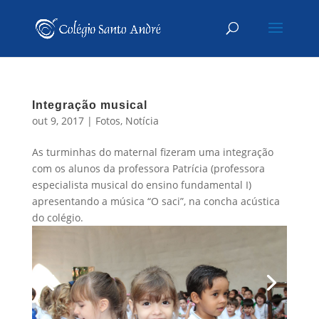
Integração musical
out 9, 2017
|
Fotos
,
Notícia
As turminhas do maternal fizeram uma integração
com os alunos da professora Patrícia (professora
especialista musical do ensino fundamental I)
apresentando a música “O saci”, na concha acústica
do colégio.