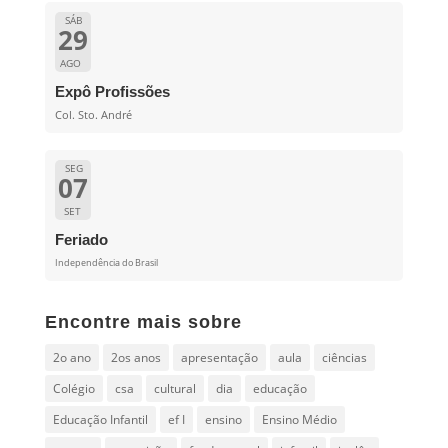
SÁB
29
AGO
Expô Profissões
Col. Sto. André
SEG
07
SET
Feriado
Independência do Brasil
Encontre mais sobre
2o ano
2os anos
apresentação
aula
ciências
Colégio
csa
cultural
dia
educação
Educação Infantil
ef I
ensino
Ensino Médio