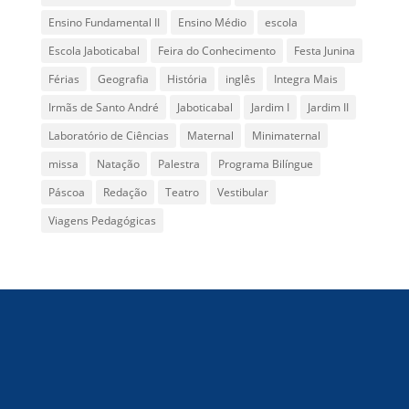
Ensino Fundamental II
Ensino Médio
escola
Escola Jaboticabal
Feira do Conhecimento
Festa Junina
Férias
Geografia
História
inglês
Integra Mais
Irmãs de Santo André
Jaboticabal
Jardim I
Jardim II
Laboratório de Ciências
Maternal
Minimaternal
missa
Natação
Palestra
Programa Bilíngue
Páscoa
Redação
Teatro
Vestibular
Viagens Pedagógicas