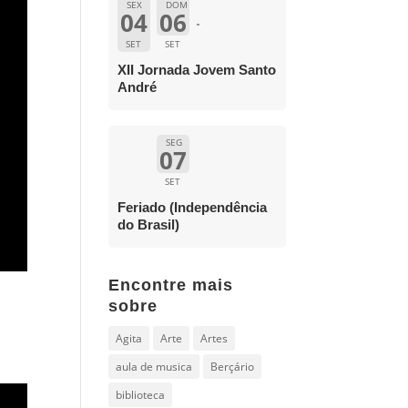
SEX
DOM
04
06
SET
SET
XII Jornada Jovem Santo
André
SEG
07
SET
Feriado (Independência
do Brasil)
Encontre mais
sobre
Agita
Arte
Artes
aula de musica
Berçário
biblioteca