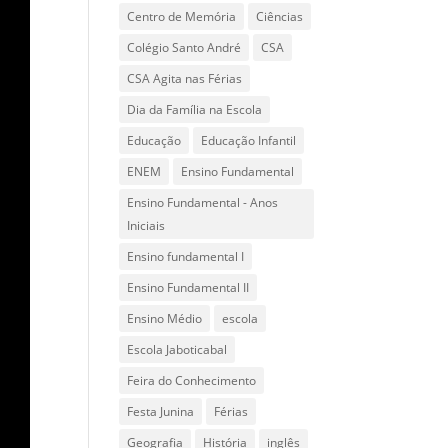
Centro de Memória
Ciências
Colégio Santo André
CSA
CSA Agita nas Férias
Dia da Família na Escola
Educação
Educação Infantil
ENEM
Ensino Fundamental
Ensino Fundamental - Anos
Iniciais
Ensino fundamental I
Ensino Fundamental II
Ensino Médio
escola
Escola Jaboticabal
Feira do Conhecimento
Festa Junina
Férias
Geografia
História
inglês