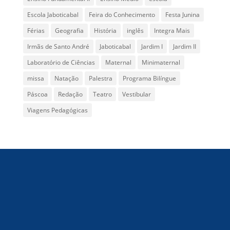
Escola Jaboticabal
Feira do Conhecimento
Festa Junina
Férias
Geografia
História
inglês
Integra Mais
Irmãs de Santo André
Jaboticabal
Jardim I
Jardim II
Laboratório de Ciências
Maternal
Minimaternal
missa
Natação
Palestra
Programa Bilíngue
Páscoa
Redação
Teatro
Vestibular
Viagens Pedagógicas