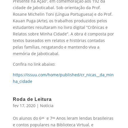
Presente na Ação”, em comemoração aos 192 da
cidade de Jaboticabal. Sob orientação da Prof.
Rosane Michelin Toni (Língua Portuguesa) e do Prof.
Kauan Puga (Arte), os trabalhos produzidos pelos
estudantes resultaram no livro digital “Crônicas e
Relatos sobre Minha Cidade”. A obra é composta por
textos baseados em relatos e histórias contadas
pelas famílias, resgatando e mantendo viva a
memória de Jaboticabal.
Confira no link abaixo:
https://issuu.com/home/published/cr_nicas__da_min
ha_cidade
Roda de Leitura
fev 17, 2020
|
Notícia
Os alunos do 6ᵒˢ e 7ᵒˢ Anos leram lendas brasileiras
e contos populares na Biblioteca Virtual, e