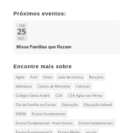
Próximos eventos:
TER
25
AGO
Missa Famílias que Rezam
Encontre mais sobre
Agita
Arte
Artes
aula de musica
Berçário
biblioteca
Centro de Memória
Ciências
Colégio Santo André
CSA
CSA Agita nas Férias
Dia da Família na Escola
Educação
Educação Infantil
ENEM
Ensino Fundamental
Ensino Fundamental - Anos Iniciais
Ensino fundamental I
Ensino Fundamental II
Ensino Médio
escola