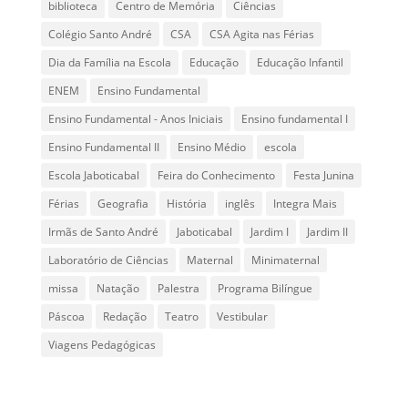
biblioteca
Centro de Memória
Ciências
Colégio Santo André
CSA
CSA Agita nas Férias
Dia da Família na Escola
Educação
Educação Infantil
ENEM
Ensino Fundamental
Ensino Fundamental - Anos Iniciais
Ensino fundamental I
Ensino Fundamental II
Ensino Médio
escola
Escola Jaboticabal
Feira do Conhecimento
Festa Junina
Férias
Geografia
História
inglês
Integra Mais
Irmãs de Santo André
Jaboticabal
Jardim I
Jardim II
Laboratório de Ciências
Maternal
Minimaternal
missa
Natação
Palestra
Programa Bilíngue
Páscoa
Redação
Teatro
Vestibular
Viagens Pedagógicas