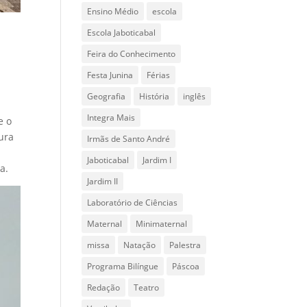
Ensino Médio
escola
Escola Jaboticabal
Feira do Conhecimento
Festa Junina
Férias
Geografia
História
inglês
Integra Mais
e o
tura
Irmãs de Santo André
Jaboticabal
Jardim I
a.
Jardim II
Laboratório de Ciências
Maternal
Minimaternal
missa
Natação
Palestra
Programa Bilíngue
Páscoa
Redação
Teatro