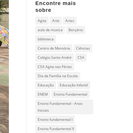
Encontre mais
sobre
Agita
Arte
Artes
aula de musica
Berçário
biblioteca
Centro de Memória
Ciências
Colégio Santo André
CSA
CSA Agita nas Férias
Dia da Família na Escola
Educação
Educação Infantil
ENEM
Ensino Fundamental
Ensino Fundamental - Anos
Iniciais
Ensino fundamental I
Ensino Fundamental II