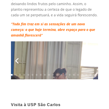
deixando lindos frutos pelo caminho. Assim, o
plantio representou a certeza de que o legado de
cada um se perpetuará, e a vida seguirá florescendo.
“Todo fim traz em si as sensações de um novo
começo: o que hoje termina, abre espaço para o que
amanhã florescerá”
Visita à USP São Carlos