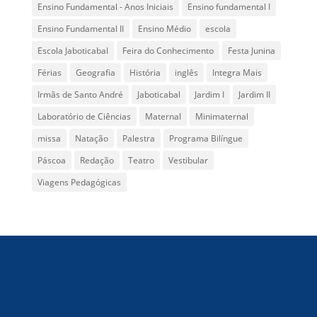
Ensino Fundamental - Anos Iniciais
Ensino fundamental I
Ensino Fundamental II
Ensino Médio
escola
Escola Jaboticabal
Feira do Conhecimento
Festa Junina
Férias
Geografia
História
inglês
Integra Mais
Irmãs de Santo André
Jaboticabal
Jardim I
Jardim II
Laboratório de Ciências
Maternal
Minimaternal
missa
Natação
Palestra
Programa Bilíngue
Páscoa
Redação
Teatro
Vestibular
Viagens Pedagógicas