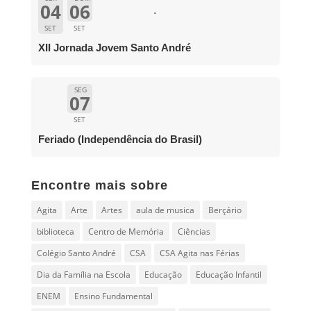
04
06
SET
SET
XII Jornada Jovem Santo André
SEG
07
SET
Feriado (Independência do Brasil)
Encontre mais sobre
Agita
Arte
Artes
aula de musica
Berçário
biblioteca
Centro de Memória
Ciências
Colégio Santo André
CSA
CSA Agita nas Férias
Dia da Família na Escola
Educação
Educação Infantil
ENEM
Ensino Fundamental