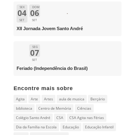
SEX
DOM
04
06
SET
SET
XII Jornada Jovem Santo André
SEG
07
SET
Feriado (Independência do Brasil)
Encontre mais sobre
Agita
Arte
Artes
aula de musica
Berçário
biblioteca
Centro de Memória
Ciências
Colégio Santo André
CSA
CSA Agita nas Férias
Dia da Família na Escola
Educação
Educação Infantil