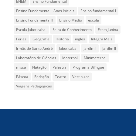
ENEM
Ensino Fundamental
Ensino Fundamental - Anos Iniciais
Ensino fundamental I
Ensino Fundamental II
Ensino Médio
escola
Escola Jaboticabal
Feira do Conhecimento
Festa Junina
Férias
Geografia
História
inglês
Integra Mais
Irmãs de Santo André
Jaboticabal
Jardim I
Jardim II
Laboratório de Ciências
Maternal
Minimaternal
missa
Natação
Palestra
Programa Bilíngue
Páscoa
Redação
Teatro
Vestibular
Viagens Pedagógicas