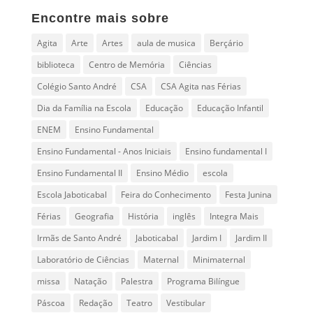
Encontre mais sobre
Agita
Arte
Artes
aula de musica
Berçário
biblioteca
Centro de Memória
Ciências
Colégio Santo André
CSA
CSA Agita nas Férias
Dia da Família na Escola
Educação
Educação Infantil
ENEM
Ensino Fundamental
Ensino Fundamental - Anos Iniciais
Ensino fundamental I
Ensino Fundamental II
Ensino Médio
escola
Escola Jaboticabal
Feira do Conhecimento
Festa Junina
Férias
Geografia
História
inglês
Integra Mais
Irmãs de Santo André
Jaboticabal
Jardim I
Jardim II
Laboratório de Ciências
Maternal
Minimaternal
missa
Natação
Palestra
Programa Bilíngue
Páscoa
Redação
Teatro
Vestibular