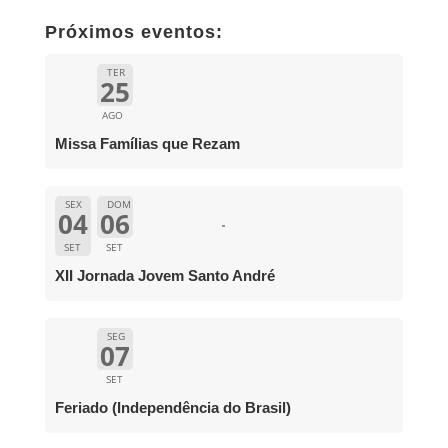
Próximos eventos:
TER
25
AGO
Missa Famílias que Rezam
SEX
DOM
04
06
SET
SET
XII Jornada Jovem Santo André
SEG
07
SET
Feriado (Independência do Brasil)