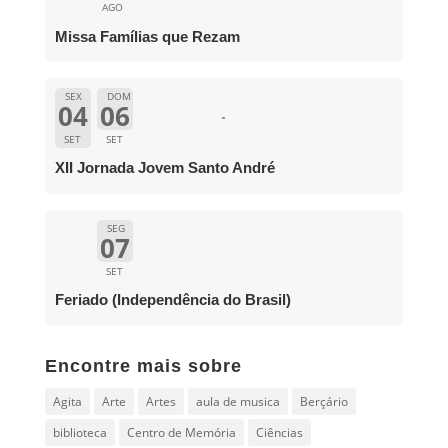
AGO
Missa Famílias que Rezam
SEX
DOM
04
06
SET
SET
XII Jornada Jovem Santo André
SEG
07
SET
Feriado (Independência do Brasil)
Encontre mais sobre
Agita
Arte
Artes
aula de musica
Berçário
biblioteca
Centro de Memória
Ciências