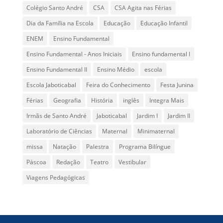
Colégio Santo André
CSA
CSA Agita nas Férias
Dia da Família na Escola
Educação
Educação Infantil
ENEM
Ensino Fundamental
Ensino Fundamental - Anos Iniciais
Ensino fundamental I
Ensino Fundamental II
Ensino Médio
escola
Escola Jaboticabal
Feira do Conhecimento
Festa Junina
Férias
Geografia
História
inglês
Integra Mais
Irmãs de Santo André
Jaboticabal
Jardim I
Jardim II
Laboratório de Ciências
Maternal
Minimaternal
missa
Natação
Palestra
Programa Bilíngue
Páscoa
Redação
Teatro
Vestibular
Viagens Pedagógicas