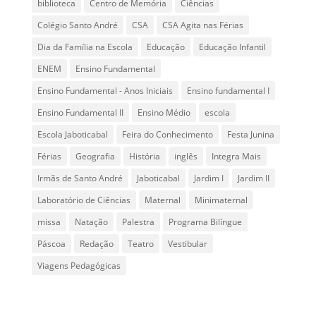
biblioteca
Centro de Memória
Ciências
Colégio Santo André
CSA
CSA Agita nas Férias
Dia da Família na Escola
Educação
Educação Infantil
ENEM
Ensino Fundamental
Ensino Fundamental - Anos Iniciais
Ensino fundamental I
Ensino Fundamental II
Ensino Médio
escola
Escola Jaboticabal
Feira do Conhecimento
Festa Junina
Férias
Geografia
História
inglês
Integra Mais
Irmãs de Santo André
Jaboticabal
Jardim I
Jardim II
Laboratório de Ciências
Maternal
Minimaternal
missa
Natação
Palestra
Programa Bilíngue
Páscoa
Redação
Teatro
Vestibular
Viagens Pedagógicas