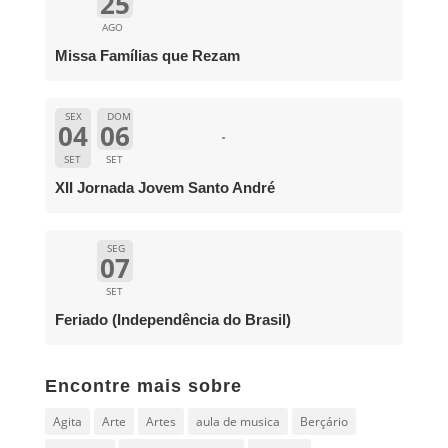
25
AGO
Missa Famílias que Rezam
SEX
DOM
04
06
SET
SET
XII Jornada Jovem Santo André
SEG
07
SET
Feriado (Independência do Brasil)
Encontre mais sobre
Agita
Arte
Artes
aula de musica
Berçário