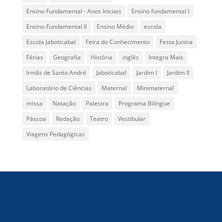
Ensino Fundamental - Anos Iniciais
Ensino fundamental I
Ensino Fundamental II
Ensino Médio
escola
Escola Jaboticabal
Feira do Conhecimento
Festa Junina
Férias
Geografia
História
inglês
Integra Mais
Irmãs de Santo André
Jaboticabal
Jardim I
Jardim II
Laboratório de Ciências
Maternal
Minimaternal
missa
Natação
Palestra
Programa Bilíngue
Páscoa
Redação
Teatro
Vestibular
Viagens Pedagógicas