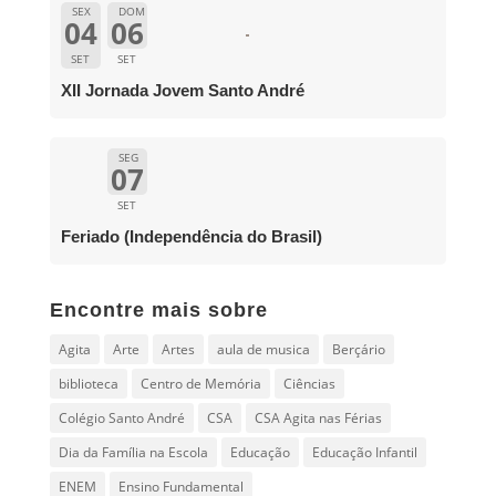
SEX
DOM
04
06
SET
SET
XII Jornada Jovem Santo André
SEG
07
SET
Feriado (Independência do Brasil)
Encontre mais sobre
Agita
Arte
Artes
aula de musica
Berçário
biblioteca
Centro de Memória
Ciências
Colégio Santo André
CSA
CSA Agita nas Férias
Dia da Família na Escola
Educação
Educação Infantil
ENEM
Ensino Fundamental