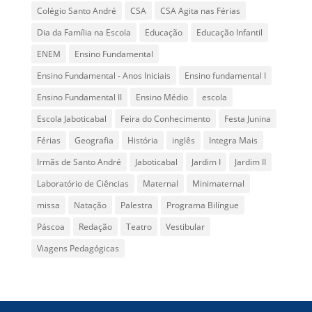
Colégio Santo André
CSA
CSA Agita nas Férias
Dia da Família na Escola
Educação
Educação Infantil
ENEM
Ensino Fundamental
Ensino Fundamental - Anos Iniciais
Ensino fundamental I
Ensino Fundamental II
Ensino Médio
escola
Escola Jaboticabal
Feira do Conhecimento
Festa Junina
Férias
Geografia
História
inglês
Integra Mais
Irmãs de Santo André
Jaboticabal
Jardim I
Jardim II
Laboratório de Ciências
Maternal
Minimaternal
missa
Natação
Palestra
Programa Bilíngue
Páscoa
Redação
Teatro
Vestibular
Viagens Pedagógicas