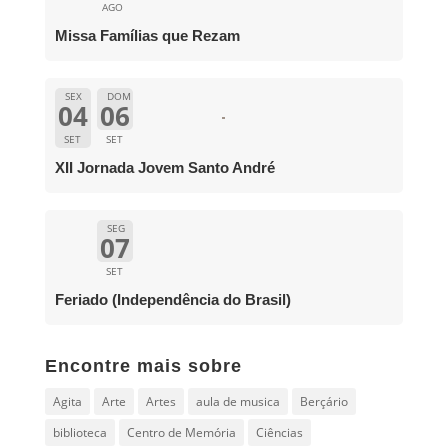
AGO
Missa Famílias que Rezam
SEX
DOM
04
06
SET
SET
XII Jornada Jovem Santo André
SEG
07
SET
Feriado (Independência do Brasil)
Encontre mais sobre
Agita
Arte
Artes
aula de musica
Berçário
biblioteca
Centro de Memória
Ciências