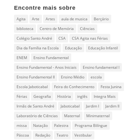
Encontre mais sobre
Agita
Arte
Artes
aula de musica
Berçário
biblioteca
Centro de Memória
Ciências
Colégio Santo André
CSA
CSA Agita nas Férias
Dia da Família na Escola
Educação
Educação Infantil
ENEM
Ensino Fundamental
Ensino Fundamental - Anos Iniciais
Ensino fundamental I
Ensino Fundamental II
Ensino Médio
escola
Escola Jaboticabal
Feira do Conhecimento
Festa Junina
Férias
Geografia
História
inglês
Integra Mais
Irmãs de Santo André
Jaboticabal
Jardim I
Jardim II
Laboratório de Ciências
Maternal
Minimaternal
missa
Natação
Palestra
Programa Bilíngue
Páscoa
Redação
Teatro
Vestibular