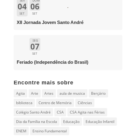
SEX
DOM
04
06
SET
SET
XII Jornada Jovem Santo André
SEG
07
SET
Feriado (Independência do Brasil)
Encontre mais sobre
Agita
Arte
Artes
aula de musica
Berçário
biblioteca
Centro de Memória
Ciências
Colégio Santo André
CSA
CSA Agita nas Férias
Dia da Família na Escola
Educação
Educação Infantil
ENEM
Ensino Fundamental