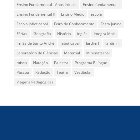
Ensino Fundamental - Anos Iniciais
Ensino fundamental I
Ensino Fundamental II
Ensino Médio
escola
Escola Jaboticabal
Feira do Conhecimento
Festa Junina
Férias
Geografia
História
inglês
Integra Mais
Irmãs de Santo André
Jaboticabal
Jardim I
Jardim II
Laboratório de Ciências
Maternal
Minimaternal
missa
Natação
Palestra
Programa Bilíngue
Páscoa
Redação
Teatro
Vestibular
Viagens Pedagógicas