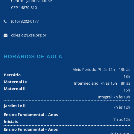
Centro - Jaboticabal, SP
CEP 14870-810
(016) 3202-0177
colegio@j.csa.org.br
HORÁRIOS DE AULA
Meio Período: 7h às 12h | 13h às
Berçário,
18h
Maternal I e
Intermediário: 7h às 15h | 8h às
Maternal II
16h
Integral: 7h às 18h
Jardim I e II
7h às 12h
Ensino Fundamental – Anos
7h às 12h
Iniciais
Ensino Fundamental – Anos
7h às 12h35