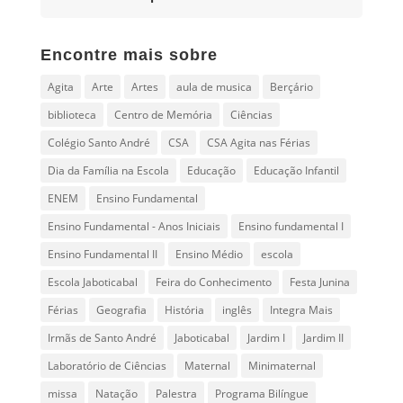
Encontre mais sobre
Agita
Arte
Artes
aula de musica
Berçário
biblioteca
Centro de Memória
Ciências
Colégio Santo André
CSA
CSA Agita nas Férias
Dia da Família na Escola
Educação
Educação Infantil
ENEM
Ensino Fundamental
Ensino Fundamental - Anos Iniciais
Ensino fundamental I
Ensino Fundamental II
Ensino Médio
escola
Escola Jaboticabal
Feira do Conhecimento
Festa Junina
Férias
Geografia
História
inglês
Integra Mais
Irmãs de Santo André
Jaboticabal
Jardim I
Jardim II
Laboratório de Ciências
Maternal
Minimaternal
missa
Natação
Palestra
Programa Bilíngue